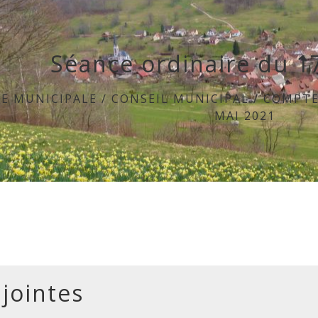
Séance ordinaire du 1
IE MUNICIPALE
/
CONSEIL MUNICIPAL
/
COMPTE
MAI 2021
 jointes