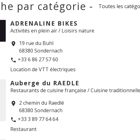
he par catégorie -
Toutes les catégo
ADRENALINE BIKES
Activités en plein air / Loisirs nature
19 rue du Buhl
location_on
68380 Sondernach
+33 6 86 27 57 60
phone
Location de VTT électriques
Auberge du RAEDLE
Restaurants de cuisine française / Cuisine traditionnell
2 chemin du Raedlé
location_on
68380 Sondernach
+33 3 89 77 64 64
phone
Restaurant