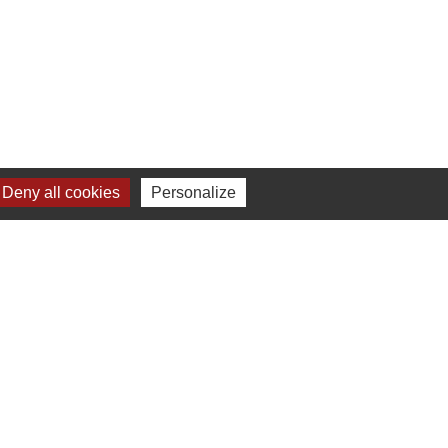
Deny all cookies
Personalize
1
-2
paux
E