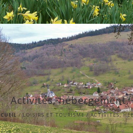
Activités, hébergement, 
CUEIL
/
LOISIRS ET TOURISME
/
ACTIVITÉS, H