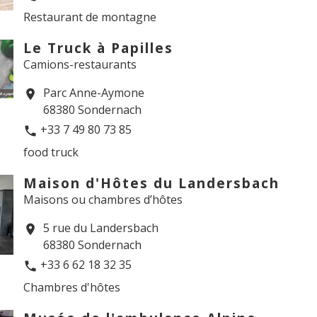
Restaurant de montagne
Le Truck à Papilles
Camions-restaurants
Parc Anne-Aymone
location_on
68380 Sondernach
+33 7 49 80 73 85
phone
food truck
Maison d'Hôtes du Landersbach
Maisons ou chambres d’hôtes
5 rue du Landersbach
location_on
68380 Sondernach
+33 6 62 18 32 35
phone
Chambres d'hôtes