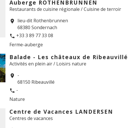
Auberge ROTHENBRUNNEN
Restaurants de cuisine régionale / Cuisine de terroir
lieu-dit Rothenbrunnen
location_on
68380 Sondernach
+33 3 89 77 33 08
phone
Ferme-auberge
Balade - Les châteaux de Ribeauvillé
Activités en plein air / Loisirs nature
-
location_on
68150 Ribeauvillé
-
phone
Nature
Centre de Vacances LANDERSEN
Centres de vacances