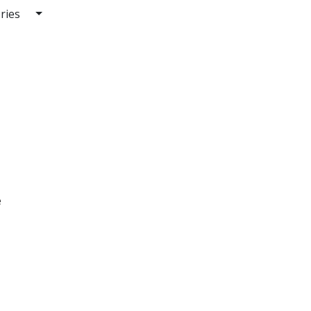
ries
e