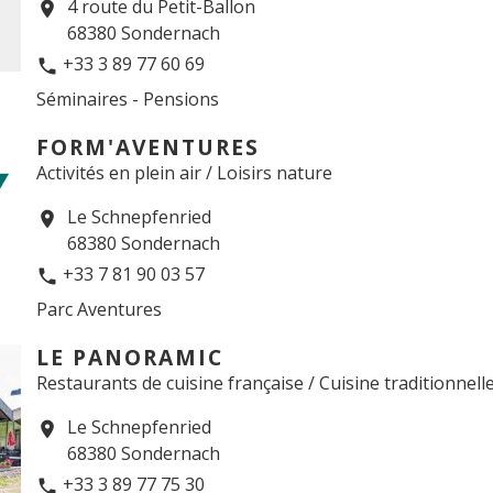
4 route du Petit-Ballon
location_on
68380 Sondernach
+33 3 89 77 60 69
phone
Séminaires - Pensions
FORM'AVENTURES
Activités en plein air / Loisirs nature
Le Schnepfenried
location_on
68380 Sondernach
+33 7 81 90 03 57
phone
Parc Aventures
LE PANORAMIC
Restaurants de cuisine française / Cuisine traditionnell
Le Schnepfenried
location_on
68380 Sondernach
+33 3 89 77 75 30
phone