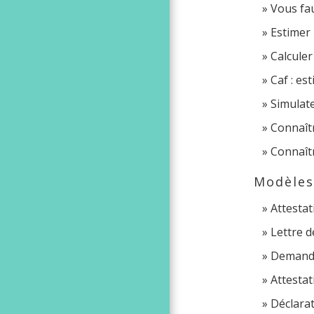
Vous fau
Estimer 
Calculer
Caf : es
Simulate
Connaîtr
Connaîtr
Modèles
Attestat
Lettre d
Demande 
Attesta
Déclara