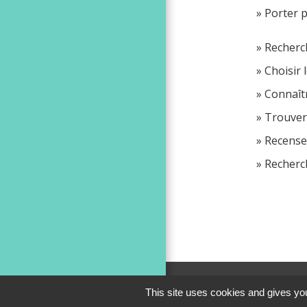
Porter p
Recherch
Choisir 
Connaît
Trouver
Recense
Recherch
This site uses cookies and gives you