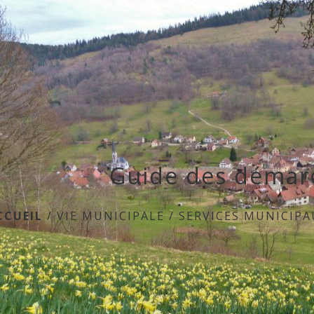
Guide des démar
CCUEIL
/
VIE MUNICIPALE
/
SERVICES MUNICIPA