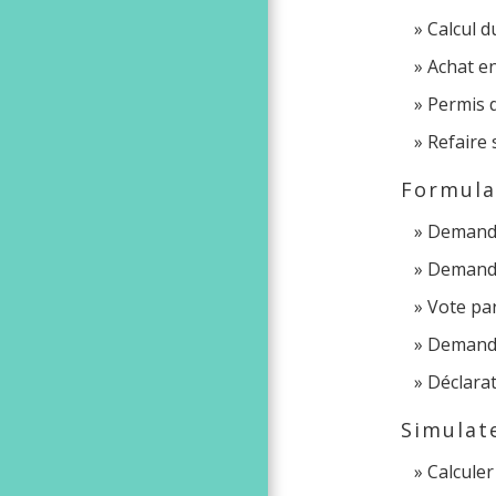
Calcul d
Achat en
Permis d
Refaire 
Formula
Demande 
Demande 
Vote pa
Demande 
Déclarat
Simulat
Calculer