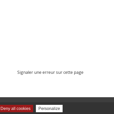
Signaler une erreur sur cette page
paux
Deny all cookies
Personalize