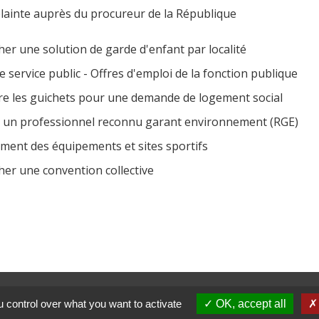
lainte auprès du procureur de la République
er une solution de garde d'enfant par localité
le service public - Offres d'emploi de la fonction publique
re les guichets pour une demande de logement social
 un professionnel reconnu garant environnement (RGE)
ment des équipements et sites sportifs
er une convention collective
Services munici
 control over what you want to activate
OK, accept all