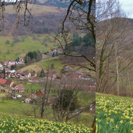
ches
UX
/
GUIDE DES DÉMARCHES