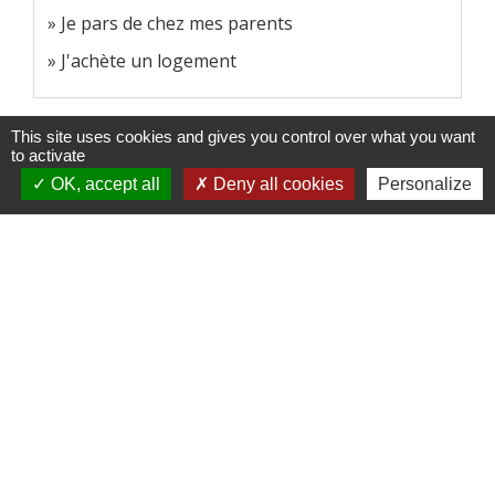
Je pars de chez mes parents
J'achète un logement
Signaler une erreur sur cette page
This site uses cookies and gives you control over what you want
to activate
OK, accept all
Deny all cookies
Personalize
Services municipaux
Commune de Sondernach
13 rue Principale
68380 Sondernach - FRANCE
+33 3 89 77 60 20