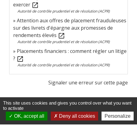
exercer
open_in_new
Autorité de contrôle prudentiel et de résolution (ACPR)
Attention aux offres de placement frauduleuses
sur des livrets d'épargne aux promesses de
rendements élevés
open_in_new
Autorité de contrôle prudentiel et de résolution (ACPR)
Placements financiers : comment régler un litige
?
open_in_new
Autorité de contrôle prudentiel et de résolution (ACPR)
Signaler une erreur sur cette page
This site uses cookies and gives you control over what you want
to activate
OK, accept all
Deny all cookies
Personalize
Services municipaux
Commune de Sondernach
13 rue Principale