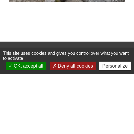
Services municipaux
This site uses cookies and gives you control over what you want
to activate
Commune de Sondernach
13 rue Principale
OK, accept all
Deny all cookies
Personalize
68380 Sondernach - FRANCE
+33 3 89 77 60 20
Mentions légales
-
Politique de confidentialité
-
Accessibilité
-
Plan du site
-
Gestion des cookies