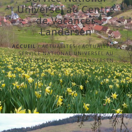
Universel au Centre
de Vacances
Landersen
ACCUEIL
/
ACTUALITES
/
ACTUALITÉS
/
SERVICE NATIONAL UNIVERSEL AU
CENTRE DE VACANCES LANDERSEN