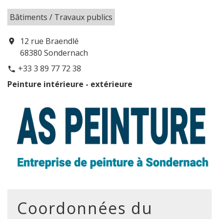
Bâtiments / Travaux publics
12 rue Braendlé
location_on
68380 Sondernach
+33 3 89 77 72 38
phone
Peinture intérieure - extérieure
Coordonnées du